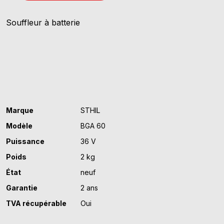
de
STIHL
Souffleur à batterie
BGA
60
PACK
Marque
STHIL
Modèle
BGA 60
Puissance
36 V
Poids
2 kg
État
neuf
Garantie
2 ans
TVA récupérable
Oui