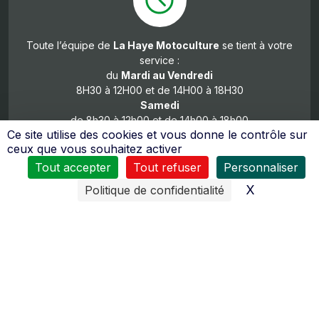
Toute l’équipe de
La Haye Motoculture
se tient à votre
service :
du
Mardi
au Vendredi
8H30 à 12H00 et de 14H00 à 18H30
Samedi
de 8h30 à 12h00 et de 14h00 à 18h00
Ce site utilise des cookies et vous donne le contrôle sur
ceux que vous souhaitez activer
Tout accepter
Tout refuser
Personnaliser
X
Masquer l
Politique de confidentialité
De nombreux moyens sont mis en œuvres pour vous
assurer
un service après vente de qualité
.
Le personnel reçoit régulièrement des formations pour
tous les domaines d’activités (moteurs 2 temps, 4 temps,