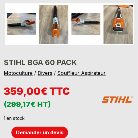
STIHL BGA 60 PACK
Motoculture
/
Divers
/
Souffleur Aspirateur
359,00€ TTC
(299,17€ HT)
1 en stock
Demander un devis
quantité