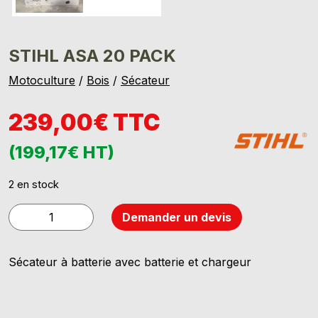
STIHL ASA 20 PACK
Motoculture
/
Bois
/
Sécateur
239,00€ TTC
(199,17€ HT)
2 en stock
quantité
Demander un devis
de
STIHL
Sécateur à batterie avec batterie et chargeur
ASA
20
Pack