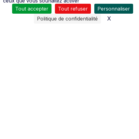
Nos services
ceux que vous souhaitez activer
Tout accepter
Tout refuser
Personnaliser
X
Masquer l
Politique de confidentialité
Toute l’équipe de
La Haye Motoculture
se tient à votre
service :
du
Mardi
au Vendredi
8H30 à 12H00 et de 14H00 à 18H30
Samedi
de 8h30 à 12h00 et de 14h00 à 18h00