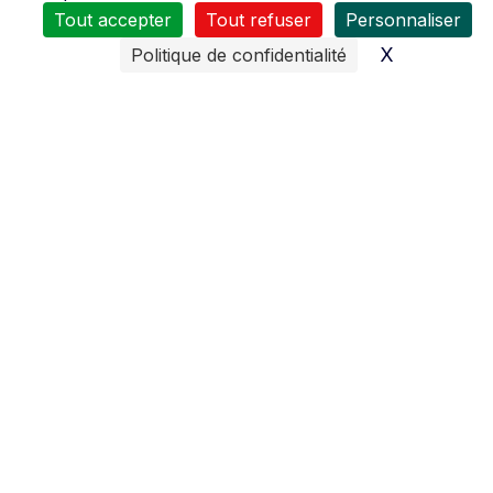
Tout accepter
Tout refuser
Personnaliser
X
Masquer l
Politique de confidentialité
De nombreux moyens sont mis en œuvres pour vous
assurer
un service après vente de qualité
.
Le personnel reçoit régulièrement des formations pour
tous les domaines d’activités (moteurs 2 temps, 4 temps,
diésel, quad…).