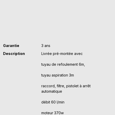
TRANSFERT
GASOIL
230V
Garantie
3 ans
Description
Livrée pré-montée avec
tuyau de refoulement 6m,
tuyau aspiration 3m
raccord, filtre, pistolet à arrêt
automatique
débit 60 l/min
moteur 370w