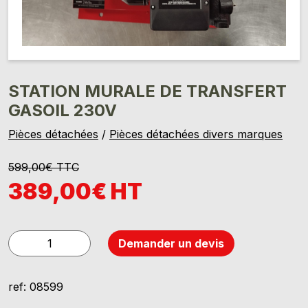
STATION MURALE DE TRANSFERT
GASOIL 230V
Pièces détachées
/
Pièces détachées divers marques
599,00€ TTC
389,00€ HT
quantité
Demander un devis
de
STATION
ref: 08599
MURALE
DE