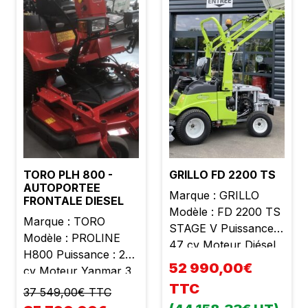
Siège confort
suspendu et repliable
4 roues motrices État
neuf Garantie 2 ans
TVA récupérable Prix
PROMO : 12990,00 €
TTC
TORO PLH 800 -
GRILLO FD 2200 TS
AUTOPORTEE
Marque : GRILLO
FRONTALE DIESEL
Modèle : FD 2200 TS
Marque : TORO
STAGE V Puissance :
Modèle : PROLINE
47 cv Moteur Diésel
H800 Puissance : 26
Yanmar 4 cylindres
52 990,00€
cv Moteur Yanmar 3
Cylindrée : 2190 cc
cylindres Cylindrée :
TTC
37 549,00€ TTC
Poids : 1600 kg
1126 cc Largeur de