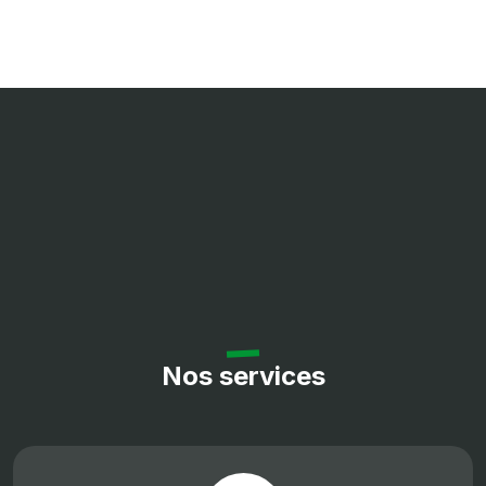
ramassage : Turbine
de chargement Ø 400
mm avec moteur
hydraulique avec une
soupape de sécurité
contre les chocs
accidentels. Turbine
actionnée
séparément du
plateau et à double
vitesse de rotation.
Système de vidange
du bac hydraulique
avec ouverture
Nos services
automatique à
hauteur jusqu'à 2m50
avec écart de 50 cm
Blocage de différentiel
automatique et à