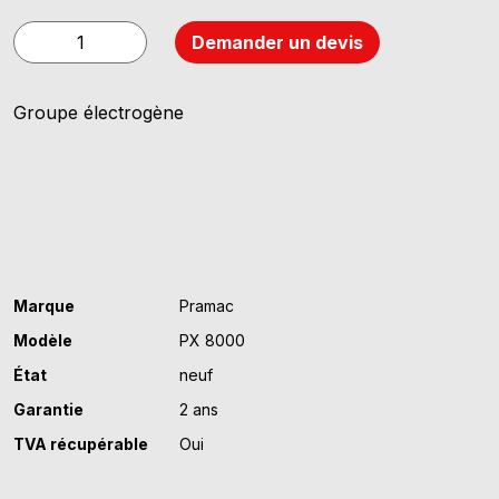
quantité
Demander un devis
de
Pramac
Groupe électrogène
PX
8000
Marque
Pramac
Modèle
PX 8000
État
neuf
Garantie
2 ans
TVA récupérable
Oui