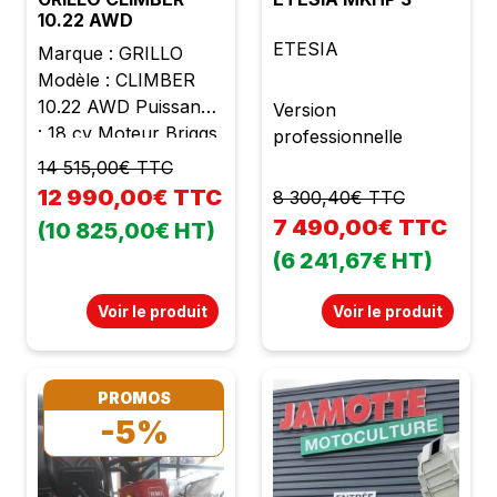
10.22 AWD
ETESIA
Marque : GRILLO
Modèle : CLIMBER
10.22 AWD Puissance
Version
: 18 cv Moteur Briggs
professionnelle
et Stratton 2 cylindres
14 515,00€ TTC
Cylindrée : 656 cc
12 990,00€ TTC
8 300,40€ TTC
Poids : 345 kg
7 490,00€ TTC
(10 825,00€ HT)
Largeur de travail : 93
(6 241,67€ HT)
cm Transmission
hydrostatique
Voir le produit
Voir le produit
Embrayage
électromagnétique
par prise de force
avec frein de lames
PROMOS
-5%
Hauteur de coupe de
3,5 cm à 13,5 cm
Blocage de différentiel