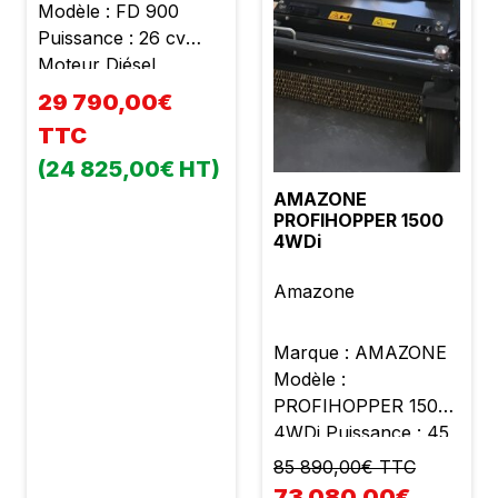
Modèle : FD 900
Puissance : 26 cv
Moteur Diésel
Yanmar 3 cylindres
29 790,00€
Cylindrée : 1126 cc
TTC
Poids : 970 kg
(24 825,00€ HT)
Largeur de coupe :
1m26 Coupe frontale
AMAZONE
PROFIHOPPER 1500
Éjection arrière Bac
4WDi
arrière Vidage
hydraulique Bac à
Amazone
vidage en hauteur
Bac : 750 l 4 roues
Marque : AMAZONE
motrices Boite
Modèle :
hydrostatique État
PROFIHOPPER 1500
neuf Garantie 2 ans
4WDi Puissance : 45
TVA récupérable
cv Moteur Diésel
85 890,00€ TTC
Yanmar 4 cylindre
73 080,00€