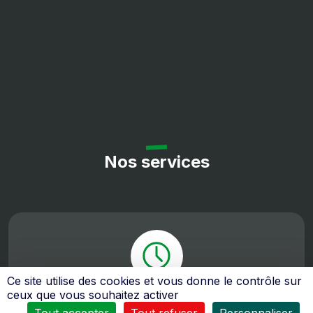
Nos services
Ce site utilise des cookies et vous donne le contrôle sur
ceux que vous souhaitez activer
Toute l’équipe de
La Haye Motoculture
se tient à votre