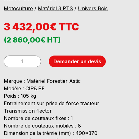
Motoculture
/
Matériel 3 PTS
/
Univers Bois
3 432,00€ TTC
(2 860,00€ HT)
quantité
Demander un devis
de
MFA
Marque : Matériel Forestier Astic
CIP
Modèle : CIP8.PF
8
Poids : 105 kg
PDF
Entrainement sur prise de force tracteur
Transmission flector
Nombre de couteaux fixes : 1
Nombre de couteaux mobiles : 8
Dimension de la trémie (mm) : 490*370