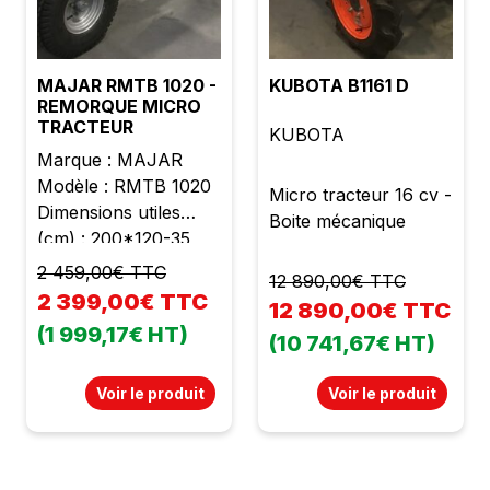
compactés Vidange
hydraulique en
hauteur jusqu'à 2m50
MAJAR RMTB 1020 -
KUBOTA B1161 D
Entrainement
REMORQUE MICRO
TRACTEUR
hydrostatique 4 roues
KUBOTA
motrices État neuf
Marque : MAJAR
Garantie 2 ans TVA
Modèle : RMTB 1020
Micro tracteur 16 cv -
récupérable Prix :
Dimensions utiles
Boite mécanique
85890,00 € TTC soit
(cm) : 200*120-35
71575,00 € HT avec
Charge utile (kg) :
2 459,00€ TTC
12 890,00€ TTC
kit homologation
1000 Poids à vide (kg)
2 399,00€ TTC
12 890,00€ TTC
route
: 280 Ridelles
(1 999,17€ HT)
(10 741,67€ HT)
rabattables et
amovibles en position
Voir le produit
Voir le produit
latérale Frein de
parking Attelage à
hauteur réglable
Bennage hydraulique