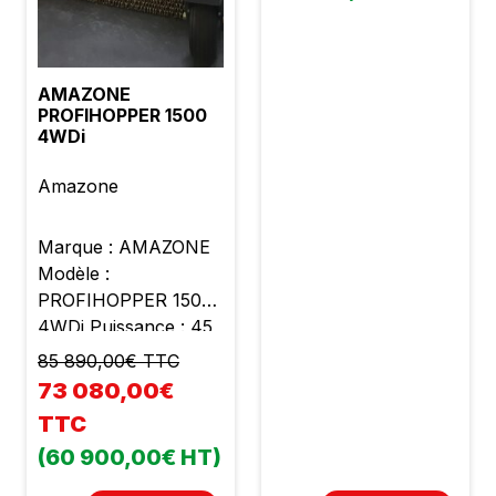
AMAZONE
PROFIHOPPER 1500
4WDi
Amazone
Marque : AMAZONE
Modèle :
PROFIHOPPER 1500
4WDi Puissance : 45
cv Moteur Diésel
85 890,00€ TTC
Yanmar 4 cylindre
73 080,00€
Cylindrée : 2190 cc
TTC
Poids : 2400 kg
(60 900,00€ HT)
Largeur de travail :
1m50 Rotor SmartCut