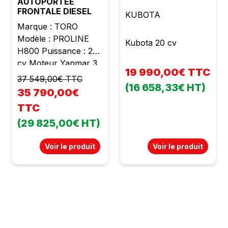
AUTOPORTEE
FRONTALE DIESEL
hydrostatique 4 roues
KUBOTA
motrices État neuf
Marque : TORO
Garantie 2 ans TVA
Modèle : PROLINE
Kubota 20 cv
récupérable Prix :
H800 Puissance : 26
85890,00 € TTC soit
cv Moteur Yanmar 3
19 990,00€ TTC
71575,00 € HT avec
cylindres Cylindrée :
37 549,00€ TTC
kit homologation
(16 658,33€ HT)
1126 cc Largeur de
35 790,00€
route
coupe : 126 cm
TTC
Bennage à hauteur
(29 825,00€ HT)
jusqu'à 195 cm
Homologué route
Voir le produit
Voir le produit
Coupe frontale
Ramassage intégré
Bac arrière Vidage
hydraulique Bac à
vidage en hauteur
Bac : 810 l Boite
hydrostatique 4 RM