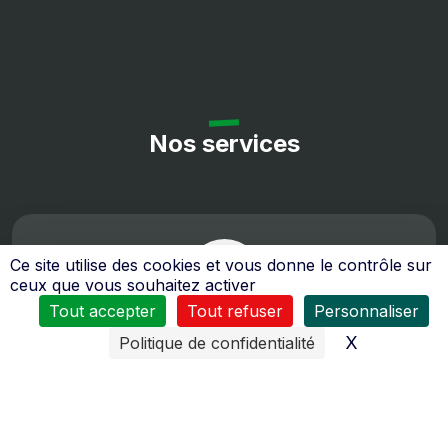
Nos services
Ce site utilise des cookies et vous donne le contrôle sur
ceux que vous souhaitez activer
Tout accepter
Tout refuser
Personnaliser
Toute l’équipe de
La Haye Motoculture
se tient à votre
X
Masquer l
Politique de confidentialité
service :
du
Mardi
au Vendredi
8H30 à 12H00 et de 14H00 à 18H30
Samedi
de 8h30 à 12h00 et de 14h00 à 18h00