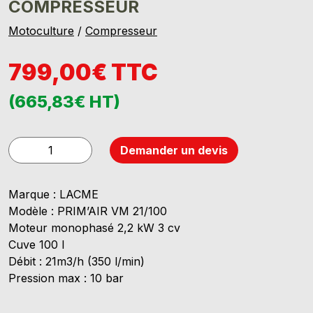
COMPRESSEUR
Motoculture
/
Compresseur
799,00€ TTC
(665,83€ HT)
quantité
Demander un devis
de
LACME
Marque :
LACME
PRIM
Modèle :
PRIM’AIR VM 21/100
AIR
Moteur monophasé 2,2 kW 3 cv
VVM
Cuve 100 l
21/100
Débit : 21m3/h (350 l/min)
-
Pression max : 10 bar
COMPRESSEUR