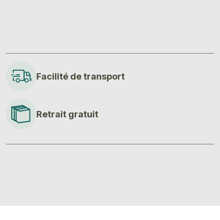
6
corps
Facilité de transport
Retrait gratuit