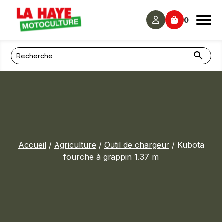
Panneau de gestion des cookies
0
Accueil
/
Agriculture
/
Outil de chargeur
/ Kubota
fourche à grappin 1.37 m