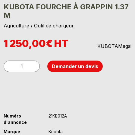
KUBOTA FOURCHE À GRAPPIN 1.37
M
Agriculture
/
Outil de chargeur
1 250,00€ HT
KUBOTAMagsi
quantité
Demander un devis
de
Kubota
fourche
à
grappin
1.37
m
Numéro
21KE012A
d'annonce
Marque
Kubota