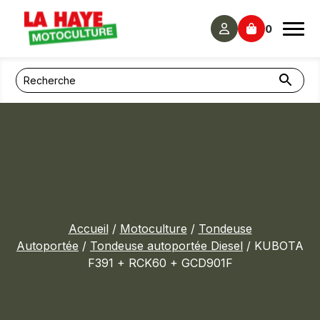
Panneau de gestion des cookies
0
Accueil
/
Motoculture
/
Tondeuse
Autoportée
/
Tondeuse autoportée Diesel
/ KUBOTA
F391 + RCK60 + GCD901F