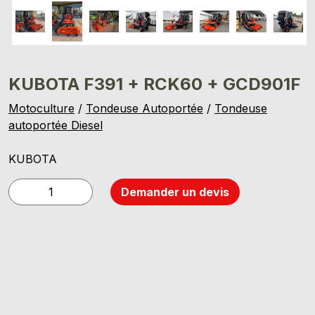
KUBOTA F391 + RCK60 + GCD901F
Motoculture
/
Tondeuse Autoportée
/
Tondeuse
autoportée Diesel
KUBOTA
quantité
Demander un devis
de
KUBOTA
F391
+
RCK60
+
GCD901F