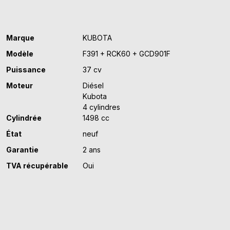
Marque
KUBOTA
Modèle
F391 + RCK60 + GCD901F
Puissance
37 cv
Moteur
Diésel
Kubota
4 cylindres
Cylindrée
1498 cc
État
neuf
Garantie
2 ans
TVA récupérable
Oui