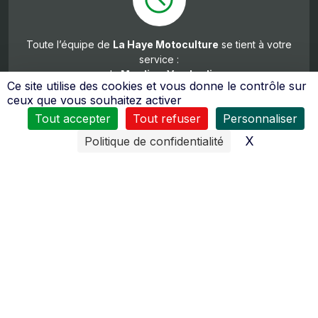
Toute l’équipe de
La Haye Motoculture
se tient à votre
service :
du
Mardi
au Vendredi
Ce site utilise des cookies et vous donne le contrôle sur
8H30 à 12H00 et de 14H00 à 18H30
ceux que vous souhaitez activer
Samedi
Tout accepter
Tout refuser
Personnaliser
de 8h30 à 12h00 et de 14h00 à 18h00
X
Masquer l
Politique de confidentialité
De nombreux moyens sont mis en œuvres pour vous
assurer
un service après vente de qualité
.
Le personnel reçoit régulièrement des formations pour
tous les domaines d’activités (moteurs 2 temps, 4 temps,