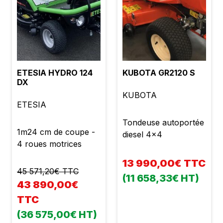
longitudinale avec
sécurité de surcharge
Bac arrière 1100 litres
compactés Vidange
hydraulique en
hauteur jusqu'à 2m50
ETESIA HYDRO 124
KUBOTA GR2120 S
Entrainement
DX
hydrostatique 4 roues
KUBOTA
motrices État neuf
ETESIA
Garantie 2 ans TVA
Tondeuse autoportée
récupérable Prix :
1m24 cm de coupe -
diesel 4x4
85890,00 € TTC soit
4 roues motrices
71575,00 € HT avec
13 990,00€ TTC
kit homologation
45 571,20€ TTC
route
(11 658,33€ HT)
43 890,00€
TTC
(36 575,00€ HT)