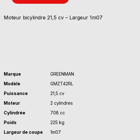
quantité
de
GREENMAN
Moteur bicylindre 21,5 cv – Largeur 1m07
GMZT42TRL
Marque
GREENMAN
Modèle
GMZT42RL
Puissance
21,5 cv
Moteur
2 cylindres
Cylindrée
708 cc
Poids
225 kg
Largeur de coupe
1m07