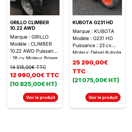
GRILLO CLIMBER
KUBOTA G231 HD
10.22 AWD
Marque : KUBOTA
Marque : GRILLO
Modèle : G231 HD
Modèle : CLIMBER
Puissance : 23 cv
10.22 AWD Puissance
Moteur Diésel Kubota
: 18 cv Moteur Briggs
3 cylindres Cylindrée :
25 290,00€
et Stratton 2 cylindres
898 cc Poids : 955 kg
14 515,00€ TTC
TTC
Cylindrée : 656 cc
Largeur de travail :
12 990,00€ TTC
Poids : 345 kg
(21 075,00€ HT)
1m22 Éjection arrière
(10 825,00€ HT)
Largeur de travail : 93
2 lames Bac arrière
cm Transmission
Vidage hydraulique
Voir le produit
Voir le produit
hydrostatique
Bac à vidage en
Embrayage
hauteur jusqu'à 1m97
électromagnétique
Bac : 640 l Relevage
par prise de force
de coupe hydraulique
avec frein de lames
Boite hydrostatique