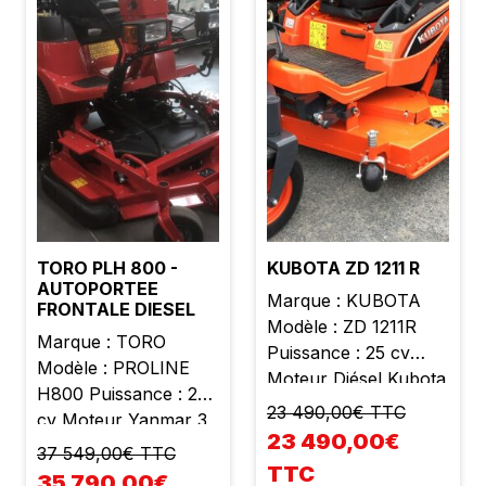
TORO PLH 800 -
KUBOTA ZD 1211 R
AUTOPORTEE
Marque : KUBOTA
FRONTALE DIESEL
Modèle : ZD 1211R
Marque : TORO
Puissance : 25 cv
Modèle : PROLINE
Moteur Diésel Kubota
H800 Puissance : 26
3 cylindres Cylindrée :
23 490,00€ TTC
cv Moteur Yanmar 3
1123 cc Poids : 800 kg
23 490,00€
cylindres Cylindrée :
37 549,00€ TTC
Largeur de coupe :
1126 cc Largeur de
TTC
35 790,00€
1m52 Hauteur de