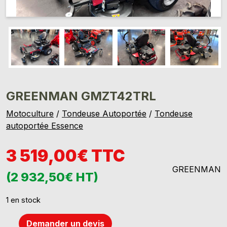
GREENMAN GMZT42TRL
Motoculture
/
Tondeuse Autoportée
/
Tondeuse
autoportée Essence
3 519,00€ TTC
GREENMAN
(2 932,50€ HT)
1 en stock
Demander un devis