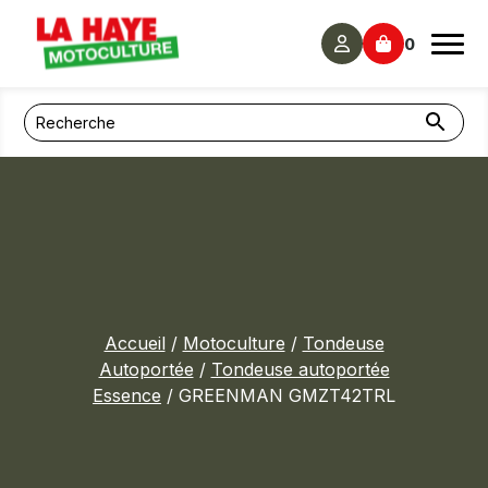
Panneau de gestion des cookies
0
Accueil
/
Motoculture
/
Tondeuse
Autoportée
/
Tondeuse autoportée
Essence
/ GREENMAN GMZT42TRL