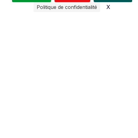
X
Masquer l
Politique de confidentialité
De nombreux moyens sont mis en œuvres pour vous
assurer
un service après vente de qualité
.
Le personnel reçoit régulièrement des formations pour
tous les domaines d’activités (moteurs 2 temps, 4 temps,
diésel, quad…).