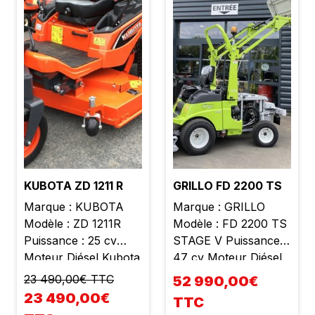
KUBOTA ZD 1211 R
GRILLO FD 2200 TS
Marque : KUBOTA
Marque : GRILLO
Modèle : ZD 1211R
Modèle : FD 2200 TS
Puissance : 25 cv
STAGE V Puissance :
Moteur Diésel Kubota
47 cv Moteur Diésel
3 cylindres Cylindrée :
Yanmar 4 cylindres
23 490,00€ TTC
52 990,00€
1123 cc Poids : 800 kg
Cylindrée : 2190 cc
23 490,00€
TTC
Largeur de coupe :
Poids : 1600 kg