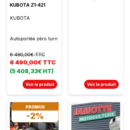
1m26 Coupe frontale
KUBOTA Z1-421
Éjection arrière Bac
KUBOTA
arrière Vidage
hydraulique Bac à
vidage en hauteur
Autoportée zéro turn
Bac : 750 l 4 roues
motrices Boite
hydrostatique État
6 490,00€ TTC
neuf Garantie 2 ans
6 490,00€ TTC
TVA récupérable
(5 408,33€ HT)
Voir le produit
Voir le produit
PROMOS
-2%