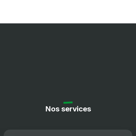
ramassage : Turbine
de chargement Ø 400
mm avec moteur
hydraulique avec une
soupape de sécurité
contre les chocs
accidentels. Turbine
actionnée
séparément du
plateau et à double
vitesse de rotation.
Système de vidange
du bac hydraulique
avec ouverture
Nos services
automatique à
hauteur jusqu'à 2m50
avec écart de 50 cm
Blocage de différentiel