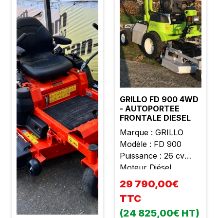
GRILLO FD 900 4WD
- AUTOPORTEE
FRONTALE DIESEL
Marque : GRILLO
Modèle : FD 900
Puissance : 26 cv
Moteur Diésel
Yanmar 3 cylindres
29 790,00€
Cylindrée : 1126 cc
TTC
Poids : 970 kg
(24 825,00€ HT)
Largeur de coupe :