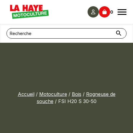
Panneau de gestion des cookies
0
Accueil
/
Motoculture
/
Bois
/
Rogneuse de
souche
/ FSI H20 S 30-50