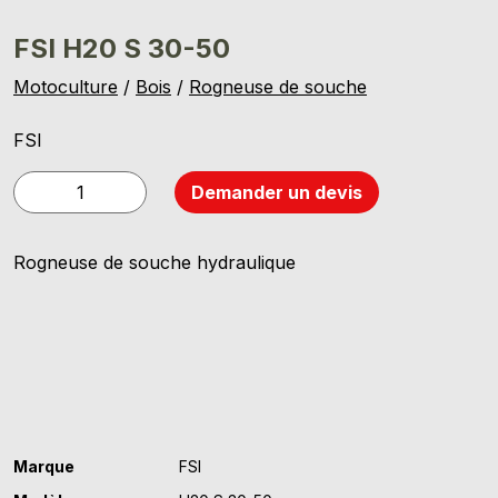
FSI H20 S 30-50
Motoculture
/
Bois
/
Rogneuse de souche
FSI
quantité
Demander un devis
de
FSI
Rogneuse de souche hydraulique
H20
S
30-
50
Marque
FSI